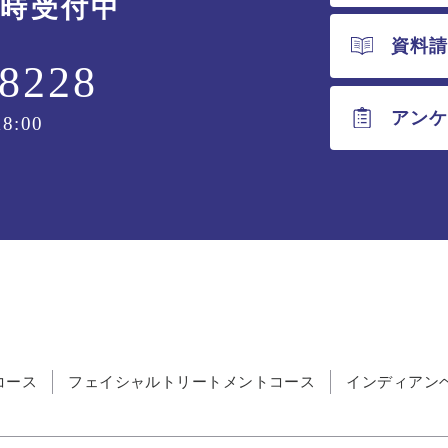
随時受付中
資料
-8228
アン
8:00
コース
フェイシャルトリートメントコース
インディアン