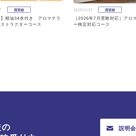
7
2025/12/25
西宮校
西宮校
】精油34本付き アロマテラ
［2026年7月受験対応］アロ
ンストラクターコース
ー検定対応コース
校の
説明