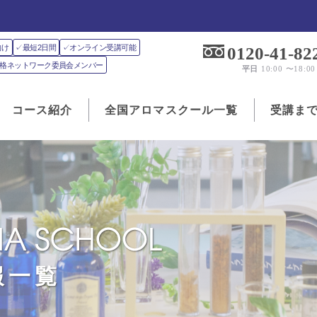
向け
✓最短2日間
✓オンライン受講可能
0120-41-82
J資格ネットワーク委員会メンバー
平日
10:00 〜18:00
コース紹介
全国アロマスクール一覧
受講ま
報一覧