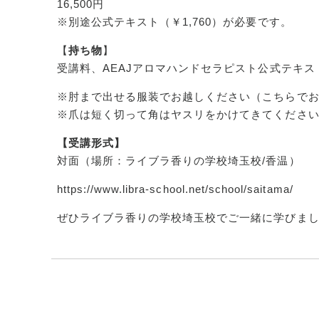
16,500円
※別途公式テキスト（￥1,760）が必要です。
【
持ち物
】
受講料、AEAJアロマハンドセラピスト公式テキ
※肘まで出せる服装でお越しください（こちらで
※爪は短く切って角はヤスリをかけてきてくださ
【受講形式】
対面（場所：ライブラ香りの学校埼玉校/香温）
https://www.libra-school.net/school/saitama/
ぜひライブラ香りの学校埼玉校でご一緒に学びま