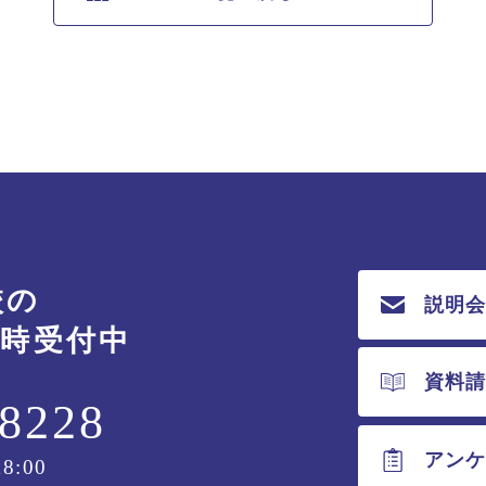
校の
説明
随時受付中
資料
-8228
アン
8:00