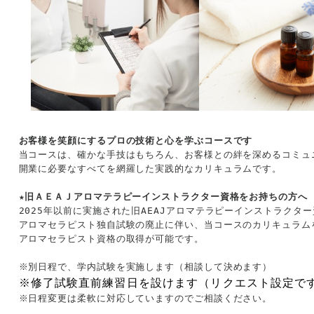
お客様を笑顔にするプロの技術と心を学ぶコースです
当コースは、確かな手技はもちろん、お客様との絆を深めるコミュニ
開業に必要なすべてを網羅した実践的なカリキュラムです。

★旧ＡＥＡＪ
アロマテラピーインストラクター資格をお持ちの方へ
2025
年以前に実施された旧
AEAJ
アロマテラピーインストラクター
アロマセラピスト独自試験の廃止に伴い、当コースのカリキュラムを
アロマセラピスト資格の取得が可能です。

※修了試験直前練習日を設けます（リクエスト設定で
※日程変更は柔軟に対応していますのでご相談ください。
