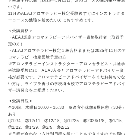
ト共通学科試験（2026年3月22日）対応コースの受講生を募集
中です。
11月のAEAJアロマテラピー検定受験後すぐにインストラクタ
ーコースの勉強を始めたい方におすすめです。
＜受講資格＞
・AEAJ認定アロマテラピーアドバイザー資格取得者（取得予
定の方）
・AEAJアロマテラピー検定１級合格者または2025年11月のア
ロマテラピー検定受験予定の方
※アロマテラピーインストラクター・アロマセラピスト共通学
科試験受験には、AEAJ入会とアロマテラピーアドバイザー資
格が必要です。アロマテラピーアドバイザーをまだお持ちでな
い方は、ライブラ香りの学校埼玉校でアロマテラピーアドバイ
ザー講習会をご受講ください。
＜
受講日程
＞
全10回、木曜日10:00～15:30 ※適宜小休憩&昼休憩（30分）
あり
①12/4、②12/11、③12/18、④12/25、⑤2026/1/8、⑥1/15、
⑦1/22、⑧1/29、⑨2/5、⑩2/12
※日程が合わない方は別日程を組むこともできますのでお問い