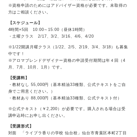
※資格申請のためにはアドバイザー資格が必要です。未取得の
方はご相談ください。
【スケジュール】
4時間×5回 10:00～15:00（昼休1時間）
・土曜クラス 2/17、3/2、3/16、4/6、4/20
※1/22開講月曜クラス（1/22、2/5、2/19、3/4、3/18）も募集
中です！
※アロマブレンドデザイナー資格の申請受付期間は年４回（4
月、7月、10月、1月）です。
【受講料】
・教材なし 55,000円（基本精油33種類、公式テキストをご自
身でご用意ください。）
・教材あり 88,000円（基本精油33種類、公式テキスト付）
※公式テキスト（￥2,200）が必要です。購入される場合は受
講申込時にお申し出ください。
【受講形式】
対面 「ライブラ香りの学校 仙台校」仙台市青葉区本町2丁目