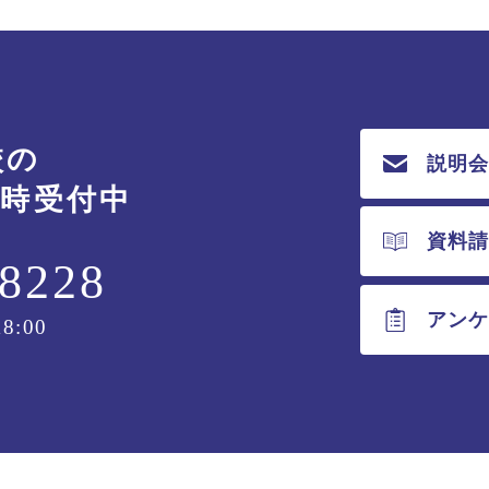
校の
説明
随時受付中
資料
-8228
アン
8:00