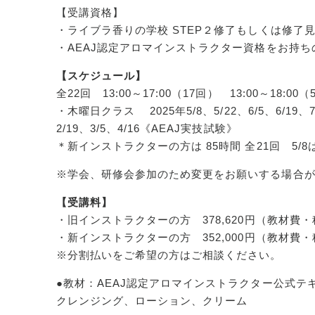
【受講資格】
・ライブラ香りの学校 STEP２修了もしくは修了
・AEAJ認定アロマインストラクター資格をお持ち
【スケジュール】
全22回 13:00～17:00（17回） 13:00～18:00
・木曜日クラス 2025年5/8、5/22、6/5、6/19、7/3、7
2/19、3/5、4/16《AEAJ実技試験》
＊新インストラクターの方は 85時間 全21回 5/8は1
※学会、研修会参加のため変更をお願いする場合
【受講料】
・旧インストラクターの方 378,620円（教材費
・新インストラクターの方 352,000円（教材費
※分割払いをご希望の方はご相談ください。
●教材：
AEAJ認定アロマインストラクター公式テ
クレンジング、ローション、クリーム