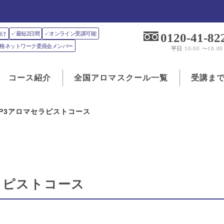
向け
✓最短2日間
✓オンライン受講可能
0120-41-82
J資格ネットワーク委員会メンバー
平日
10:00 〜18:00
コース紹介
全国アロマスクール一覧
受講ま
EP3アロマセラピストコース
ラピストコース