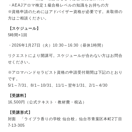
・AEAJアロマ検定１級合格レベルの知識をお持ちの方
※資格申請のためにはアドバイザー資格が必要です。未取得の
方はご相談ください。
【スケジュール】
5時間×1回
・2026年1月27日（火）10:30～16:30（昼休1時間）
リクエストにより開講可。スケジュールが合わない方はお問合
せください。
※アロマハンドセラピスト資格の申請受付期間は下記のとおり
です。
5/1～7/31、8/1～10/31、11/1～翌年1/31、2/1～4/30
【受講料】
16,500円（公式テキスト・教材費・税込）
【受講形式】
対面 「ライブラ香りの学校 仙台校」仙台市青葉区本町2丁目
7-13-305