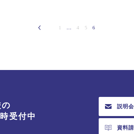
1
…
4
5
6
校の
説明
随時受付中
資料