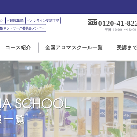
向け
✓最短2日間
✓オンライン受講可能
0120-41-82
J資格ネットワーク委員会メンバー
平日
10:00 〜18:00
コース紹介
全国アロマスクール一覧
受講ま
報一覧